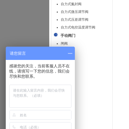
自力式氮封阀
自力式微压调节阀
自力式压差调节阀
自力式电控温度调节阀
手动阀门
闸阀
蝶阀
请您留言
球阀
感谢您的关注，当前客服人员不在
旋塞阀
线，请填写一下您的信息，我们会
截止阀
尽快和您联系。
止回阀
安全阀
减压阀
疏水阀
隔膜阀
针型阀