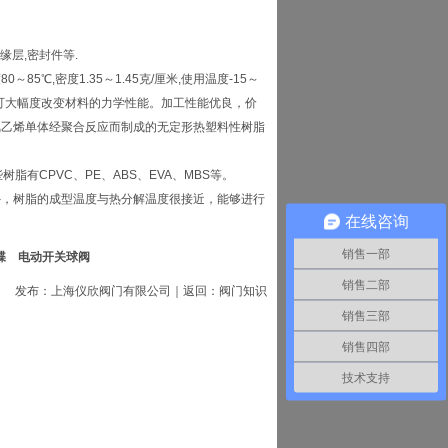
缘层,密封件等.
℃,密度1.35～1.45克/厘米,使用温度-15～
此可大幅度改变材料的力学性能。加工性能优良，价
是氯乙烯单体经聚合反应而制成的无定形热塑料性树脂
有CPVC、PE、ABS、EVA、MBS等。
外，树脂的成型温度与热分解温度很接近，能够进行
在线咨询
销售一部
蝶
电动开关球阀
销售二部
发布：
上海仪欣阀门有限公司
｜返回：
阀门知识
销售三部
销售四部
技术支持