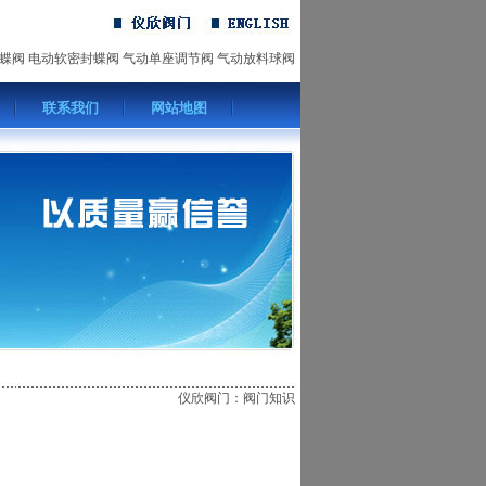
蝶阀
电动软密封蝶阀
气动单座调节阀
气动放料球阀
联系我们
网站地图
仪欣阀门
：
阀门知识