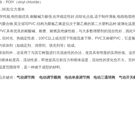
POIY（vinyl chloride）
.38克/立方厘米
力学性能,电性能优良,耐酸碱力极强,化学稳定性好,但软化点低.适于制作薄板,电线电缆绝
聚合物.英文缩写PVC.结构为聚氯乙烯是仅次于聚乙烯的第二大塑料品种.玻璃化温度80～85
。PVC具有优良的耐酸碱、耐磨、耐燃及绝缘性能，与大多数增塑剂的混合性好，因
，但对光、热稳定性差，100℃以上或光照下性能迅速下降。PVC又称硬PVC，它
的添加剂（如稳定剂、润滑剂、填充剂等）组成。
添加剂外，还采用了与其它树脂进行共混改性的办法，使其具有明显的实用价值。这些树脂
C的熔体粘度高，流动性差，即使提高注射压力和熔体温度，流动性的变化也不大。另
温度范围很窄，是一种难于成型的材料。
品关键词：
气动调节阀
电动调节蝶阀
电动单座调节阀
电动三通球阀
气动开关