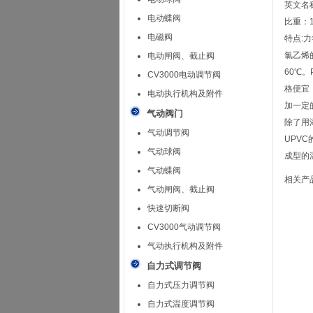
英文名称：
电动蝶阀
比重：1
电磁阀
特点:
氯乙烯的
电动闸阀、截止阀
60℃
CV3000电动调节阀
格便宜
电动执行机构及附件
加一定
气动阀门
除了用
气动调节阀
UPV
气动球阀
成型的
气动蝶阀
相关产
气动闸阀、截止阀
快速切断阀
CV3000气动调节阀
气动执行机构及附件
自力式调节阀
自力式压力调节阀
自力式温度调节阀