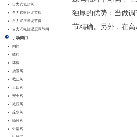
自力式氮封阀
独厚的优势；当做调
自力式微压调节阀
自力式压差调节阀
节精确。另外，在高
自力式电控温度调节阀
手动阀门
闸阀
蝶阀
球阀
旋塞阀
截止阀
止回阀
安全阀
减压阀
疏水阀
隔膜阀
针型阀