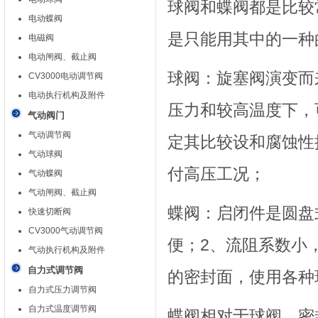
球阀
和蝶阀都是比较
电动蝶阀
是只能用其中的一种
电磁阀
电动闸阀、截止阀
球阀：旋塞阀演变而
CV3000电动调节阀
电动执行机构及附件
压力和较高温度下，
气动阀门
气动调节阀
定其比较设和腐蚀性
气动球阀
付高压工况；
气动蝶阀
气动闸阀、截止阀
蝶阀
：启闭件是圆盘
快速切断阀
CV3000气动调节阀
便；2、流阻系数小
气动执行机构及附件
自力式调节阀
的密封面，使用各种
自力式压力调节阀
自力式温度调节阀
蝶阀
相对于球阀，密