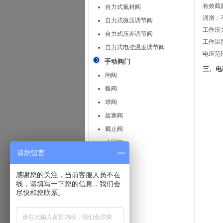
有效截面
自力式氮封阀
润滑：
自力式微压调节阀
工作压力(
自力式压差调节阀
工作温度
自力式电控温度调节阀
电压范
手动阀门
三、电
闸阀
蝶阀
球阀
旋塞阀
截止阀
止回阀
请您留言
安全阀
减压阀
感谢您的关注，当前客服人员不在
疏水阀
线，请填写一下您的信息，我们会
尽快和您联系。
隔膜阀
针型阀