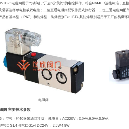
HVJB25电磁阀用于气动阀门“开启”或“关闭”的电控操作。符合NAMUR连接标准
统需要选择单电控或双电控；二位五通电磁阀配双作用式执行器，二位三通电磁阀配
产品有基本型（IP67）和防爆型，防爆级别ExdIIBT4,其防爆级别适用于工厂的易爆
电磁阀
磁阀 主要技术参数
：空气（经40微米滤网过滤） 耗电量：AC220V：3.9VA,6.0VA,8.5VA;
气口G1/4 排气口G1/4 DC24V： 2.5W,4.8W