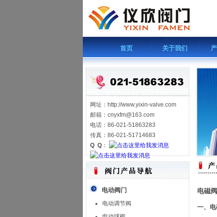
首页
关于我们
产
网址：http://www.yixin-valve.com
邮箱：cnyxfm@163.com
电话：86-021-51863283
传真：86-021-51714683
Q Q
：
电动阀门
电磁
电动调节阀
一、电
电动球阀