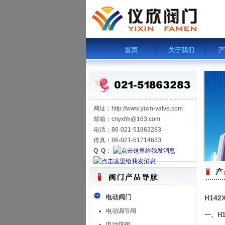
首页
关于我们
产
网址：http://www.yixin-valve.com
邮箱：cnyxfm@163.com
电话：86-021-51863283
传真：86-021-51714683
Q Q
：
电动阀门
H14
电动调节阀
一、H
电动球阀