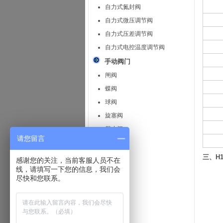
自力式氮封阀
自力式微压调节阀
自力式压差调节阀
自力式电控温度调节阀
手动阀门
闸阀
蝶阀
球阀
旋塞阀
截止阀
请您留言
止回阀
安全阀
三、H
感谢您的关注，当前客服人员不在
线，请填写一下您的信息，我们会
减压阀
尽快和您联系。
疏水阀
隔膜阀
针型阀