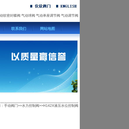
动软密封蝶阀
气动球阀
气动单座调节阀
气动调节阀
联系我们
网站地图
门
：手动阀门>>
水力控制阀
>>H142X液压水位控制阀