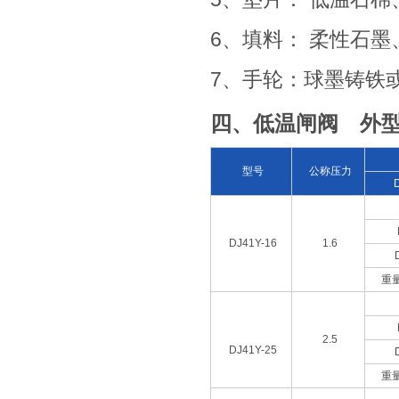
6、填料： 柔性石
7、手轮：球墨铸铁
四、低温闸阀 外
型号
公称压力
DJ41Y-16
1.6
重量
2.5
DJ41Y-25
重量