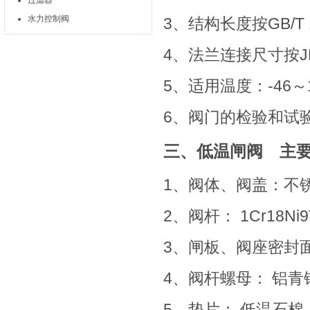
过滤器
水力控制阀
3、结构长度按GB/T 1
4、法兰连接尺寸按JB/
5、适用温度：-46～1
6、阀门的检验和试验按J
三、低温闸阀 主
1、阀体、阀盖：不
2、阀杆： 1Cr18Ni9
3、闸板、阀座密封
4、阀杆螺母： 铝青
5、垫片： 低温石