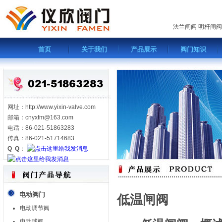
法兰闸阀
明杆闸阀
首页
关于我们
产品展示
阀门知识
网址：http://www.yixin-valve.com
邮箱：cnyxfm@163.com
电话：86-021-51863283
传真：86-021-51714683
Q Q
：
电动阀门
低温闸阀
电动调节阀
电动球阀