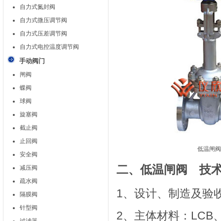
自力式氮封阀
自力式微压调节阀
自力式压差调节阀
自力式电控温度调节阀
手动阀门
闸阀
蝶阀
球阀
旋塞阀
截止阀
止回阀
低温闸阀
安全阀
二、低温闸阀 技
减压阀
疏水阀
1、设计、制造及验收按J
隔膜阀
针型阀
2、主体材料：LCB、L