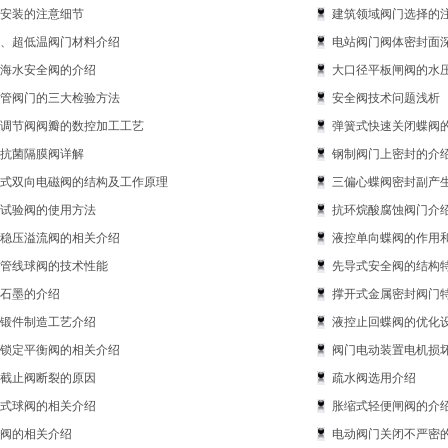
安装的注意细节
建筑领域阀门选择的
、超低温阀门材料介绍
电站阀门阀体密封面
海水安全阀的介绍
大口径平板闸阀的水
管阀门的三大检验方法
安全阀技术问题浅析
调节阀阀瓣的数控加工工艺
弹簧式快速关闭蝶阀
抗菌隔膜阀详解
钢制阀门上密封的介
式双向电磁阀的结构及工作原理
三偏心蝶阀密封副产
试验阀的使用方法
抗环烷酸腐蚀阀门介
稳压溢流阀的相关介绍
液控单向蝶阀的作用
管线球阀的技术性能
先导式安全阀的结构
石墨的介绍
撑开式金属密封阀门
锻件制造工艺介绍
液控止回蝶阀的优化
锁定平衡阀的相关介绍
阀门电动装置电机损
截止阀断裂的原因
疏水阀选用介绍
式球阀的相关介绍
胀缩式轻便闸阀的介
阀的相关介绍
电动阀门关闭不严密