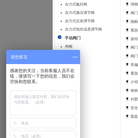
自力式氮封阀
球阀
自力式微压调节阀
阀门
自力式压差调节阀
隔舱
自力式电控温度调节阀
紧急
手动阀门
旋转
闸阀
阀门
蝶阀
阀门
请您留言
球阀
双偏
感谢您的关注，当前客服人员不在
旋塞阀
紧急
线，请填写一下您的信息，我们会
截止阀
尽快和您联系。
介绍
止回阀
铸铁
安全阀
衬胶
减压阀
安全
疏水阀
圆盘
隔膜阀
针型阀