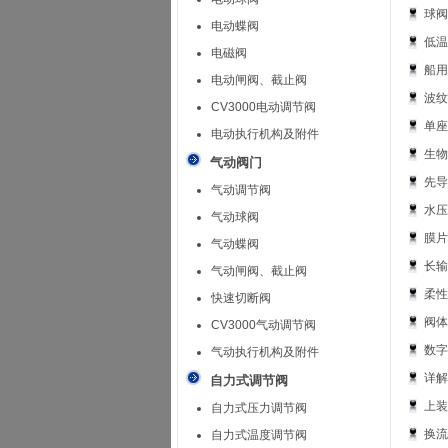
球阀
电动蝶阀
低温
电磁阀
船用
电动闸阀、截止阀
波纹
CV3000电动调节阀
单座
电动执行机构及附件
生物
气动阀门
先导
气动调节阀
水压
气动球阀
膜片
气动蝶阀
长输
气动闸阀、截止阀
柔性
快速切断阀
阀体
CV3000气动调节阀
数字
气动执行机构及附件
详解
自力式调节阀
上装
自力式压力调节阀
换流
自力式温度调节阀