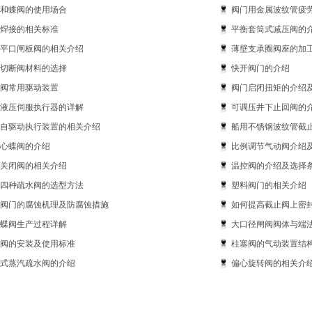
和蝶阀的使用场合
阀门用金属波纹管疲
焊接的相关标准
平衡套筒式减压阀的
平口闸板阀的相关介绍
薄壁支承圈阀座的加
切断阀材料的选择
快开阀门的介绍
阀常用驱动装置
阀门启闭扭矩的介绍
液压伺服执行器的详解
可调压井下止回阀的
自驱动执行装置的相关介绍
船用不锈钢波纹管截
心蝶阀的介绍
比例调节气动阀介绍
关闭阀的相关介绍
温控阀的介绍及选择
四种疏水阀的选型方法
塑料阀门的相关介绍
阀门的腐蚀机理及防腐蚀措施
如何提高截止阀上密
蝶阀生产过程详解
大口径闸阀阀体与端
阀的安装及使用标准
柱塞阀的气动装置结
式蒸汽疏水阀的介绍
偏心旋转阀的相关介